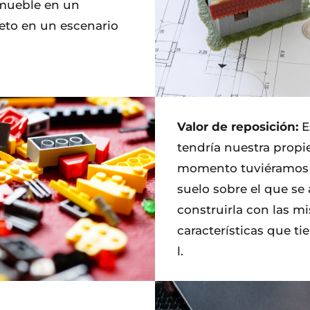
mueble en un
to en un escenario
Valor
de reposición:
E
tendría nuestra propi
momento tuviéramos 
suelo sobre el que se 
construirla con las m
características que t
l.