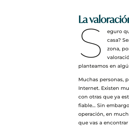
La valoració
S
eguro qu
casa? Se
zona, po
valoraci
planteamos en alg
Muchas personas, pa
Internet. Existen m
con otras que ya est
fiable… Sin embargo
operación, en mucha
que vas a encontrar