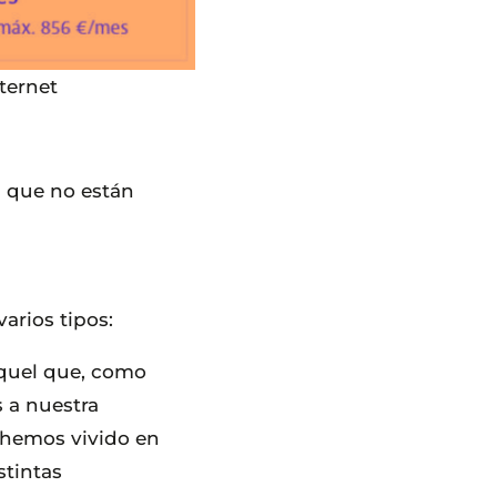
ternet
s que no están
arios tipos:
quel que, como
s a nuestra
 hemos vivido en
stintas