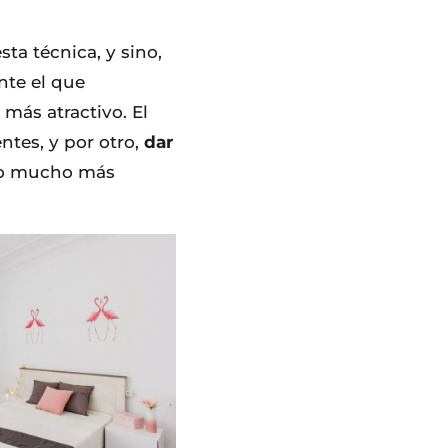
a técnica, y sino,
te el que
ás atractivo. El
ntes, y por otro,
dar
rlo mucho más