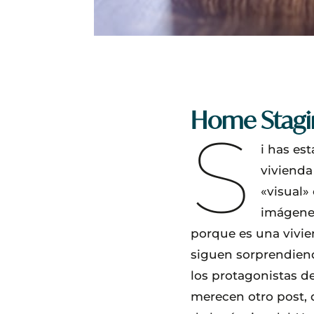
Home Stagi
S
i has es
vivienda
«visual»
imágenes
porque es una vivie
siguen sorprendiend
los protagonistas d
merecen otro post, 