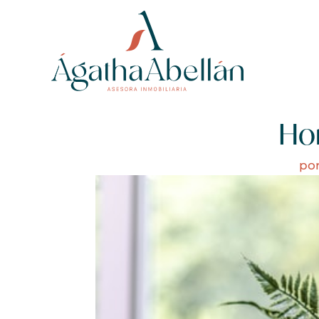
Hom
po