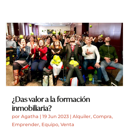
¿Das valor a la formación
inmobiliaria?
por
Agatha
|
19 Jun 2023
|
Alquiler
,
Compra
,
Emprender
,
Equipo
,
Venta