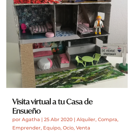
Visita virtual a tu Casa de
Ensueño
por
Agatha
|
25 Abr 2020
|
Alquiler
,
Compra
,
Emprender
,
Equipo
,
Ocio
,
Venta