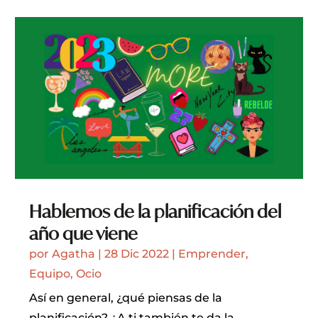
Hablemos de la planificación del
año que viene
por
Agatha
|
28 Dic 2022
|
Emprender
,
Equipo
,
Ocio
Así en general, ¿qué piensas de la
planificación? ¿A ti también te da la